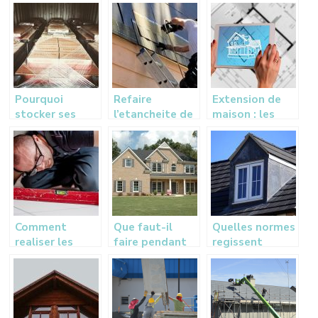
les travaux
maison
l’architecture
d’aménagement
adaptés à
dans une
votre terrain ?
construction ?
Pourquoi
Refaire
Extension de
stocker ses
l’etancheite de
maison : les
meubles dans
sa toiture: nos
etapes a
un box de
conseils
respecter
stockage
pendant des
travaux à votre
domicile ?
Comment
Que faut-il
Quelles normes
realiser les
faire pendant
regissent
travaux
les
l’installation
d’isolation de
renovations?
d’une fenetre
votre sol ?
de toit ?