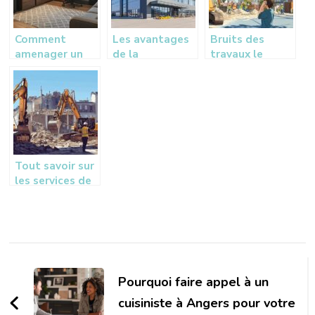
installation
Comment
Les avantages
Bruits des
amenager un
de la
travaux le
sous-sol semi-
construction de
dimanche,
enterre ? Guide
bâtiment
comment les
complet pour
monopente
faire cesser ?
une ventilation
pour vos
Guide complet
optimale
projets
pour restaurer
industriels
votre
tranquillité
Tout savoir sur
les services de
démolition à La
Rochelle
Navigation
d'article
Pourquoi faire appel à un
cuisiniste à Angers pour votre