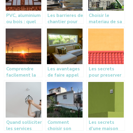
PVC, aluminium
Les barrieres de
Choisir le
ou bois : quel
chantier pour
materiau de sa
matériau
les entreprises
toiture
choisir pour ses
fenêtres,
portes et
huisseries ?
Comprendre
Les avantages
Les secrets
facilement la
de faire appel
pour preserver
transition
aux services
et maintenir
ecologique en
d’une
votre toiture
quelques
entreprise de
en excellent
points
vitrerie
etat
Quand solliciter
Comment
Les secrets
les services
choisir son
d’une maison