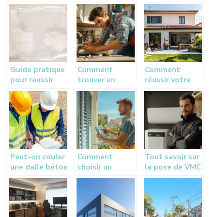
d’un electricien
entreprise de
eco-
a Caen ?
ravalement de
energetique :
facade a
l’importance de
Toulon ?
l’isolation
Guide pratique
Comment
Comment
pour reussir
trouver un
réussir votre
votre projet de
plombier à
projet
renovation
Vannes pour
d’extension de
etape par
vos urgences et
maison à
etape
projets de
Toulouse
rénovation
Peut-on couler
Comment
Tout savoir sur
une dalle béton
choisir un
la pose de VMC
directement
expert en
par une
sur la terre ?
volets roulants
entreprise RGE
à Nice pour
à Bordeaux
votre