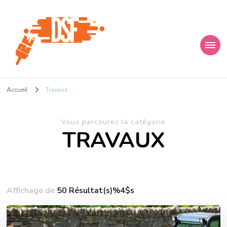
D s f
Ça donne envie de percer
Accueil
Travaux
Vous parcourez la catégorie
TRAVAUX
Affichage de
50 Résultat(s)%4$s