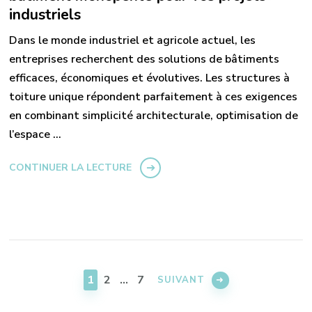
industriels
Dans le monde industriel et agricole actuel, les
entreprises recherchent des solutions de bâtiments
efficaces, économiques et évolutives. Les structures à
toiture unique répondent parfaitement à ces exigences
en combinant simplicité architecturale, optimisation de
l’espace …
CONTINUER LA LECTURE
Pagination
des
PAGE
PAGE
PAGE
1
2
…
7
SUIVANT
publications