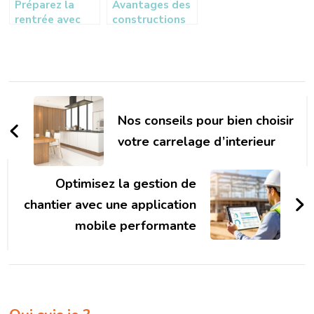
Préparez la
Avantages des
rentrée avec
constructions
une softshell
modulaires sur-
de travail
mesure pour les
collectivités et
industries
Navigation
d'article
Nos conseils pour bien choisir
votre carrelage d’interieur
Optimisez la gestion de
chantier avec une application
mobile performante