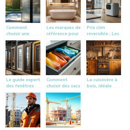
La Rochelle
votre domicile
ligne pour vos
équipements
Comment
Les marques de
Prix clim
choisir une
référence pour
reversible : Les
porte d’entrée
un éclairage de
tendances
vitrée pour
salle de bain
tarifaires 2025
votre maison :
aux normes
et conseils
guide de styles
d’experts
et matériaux
Le guide expert
Comment
La cuisinière à
des fenêtres
choisir des sacs
bois, idéale
Leroy Merlin :
poubelles anti-
pour associer
performances
odeurs pour la
tradition et
et matériaux au
cuisine pour
confort
banc d’essai
une maison
plus fraiche