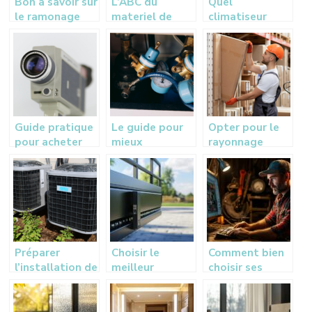
Bon a savoir sur
L’ABC du
Quel
le ramonage
materiel de
climatiseur
des systemes
plomberie :
choisir pour
de chauffage
Guide essentiel
votre maison ?
pour reussir vos
projets
Guide pratique
Le guide pour
Opter pour le
pour acheter
mieux
rayonnage
une camera
comprendre le
cantilever pour
d’inspection
flexible pour
un stockage
adequate
nettoyeur
efficace
haute pression
Préparer
Choisir le
Comment bien
l’installation de
meilleur
choisir ses
votre pompe à
moteur de
pièces
chaleur et
portail
détachées
climatisation à
coulissant pour
agricoles en