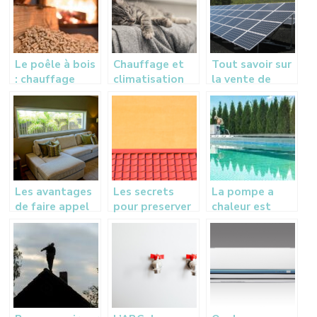
Le poêle à bois
Chauffage et
Tout savoir sur
: chauffage
climatisation
la vente de
écologique et
pour maisons
panneaux
économique
anciennes
solaires
Les avantages
Les secrets
La pompe a
de faire appel
pour preserver
chaleur est
aux services
et maintenir
l’ideale pour
d’une
votre toiture
rechauffer
entreprise de
en excellent
votre piscine
vitrerie
etat