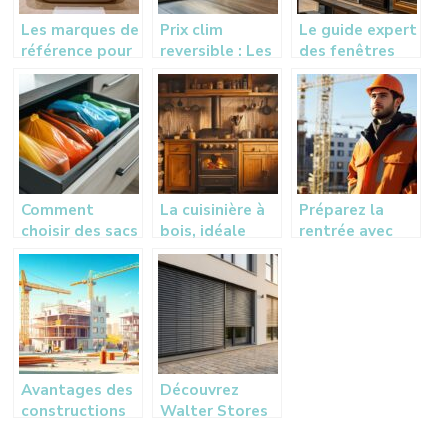
Les marques de
Prix clim
Le guide expert
référence pour
reversible : Les
des fenêtres
un éclairage de
tendances
Leroy Merlin :
salle de bain
tarifaires 2025
performances
aux normes
et conseils
et matériaux au
d’experts
banc d’essai
Comment
La cuisinière à
Préparez la
choisir des sacs
bois, idéale
rentrée avec
poubelles anti-
pour associer
une softshell
odeurs pour la
tradition et
de travail
cuisine pour
confort
une maison
plus fraiche
Avantages des
Découvrez
constructions
Walter Stores
modulaires sur-
& Volets à