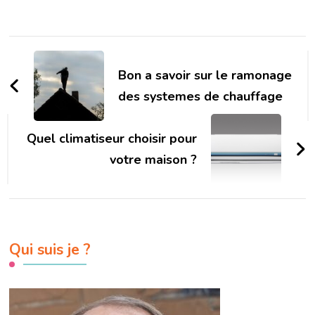
mesure pour les
Kilstett pour
collectivités et
vos besoins en
industries
menuiserie
Navigation
moderne et
tendance
d'article
Bon a savoir sur le ramonage
des systemes de chauffage
Quel climatiseur choisir pour
votre maison ?
Qui suis je ?