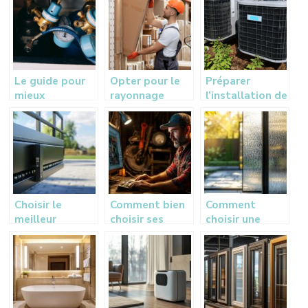
de chauffage
votre maison ?
d’inspection
adequate
Le guide pour
Opter pour le
Préparer
mieux
rayonnage
l’installation de
comprendre le
cantilever pour
votre pompe à
flexible pour
un stockage
chaleur et
nettoyeur
efficace
climatisation à
haute pression
La Rochelle
Choisir le
Comment bien
Comment
meilleur
choisir ses
choisir une
moteur de
pièces
porte d’entrée
portail
détachées
vitrée pour
coulissant pour
agricoles en
votre maison :
votre domicile
ligne pour vos
guide de styles
équipements
et matériaux