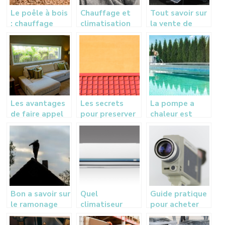
Le poêle à bois
Chauffage et
Tout savoir sur
: chauffage
climatisation
la vente de
écologique et
pour maisons
panneaux
économique
anciennes
solaires
Les avantages
Les secrets
La pompe a
de faire appel
pour preserver
chaleur est
aux services
et maintenir
l’ideale pour
d’une
votre toiture
rechauffer
entreprise de
en excellent
votre piscine
vitrerie
etat
Bon a savoir sur
Quel
Guide pratique
le ramonage
climatiseur
pour acheter
des systemes
choisir pour
une camera