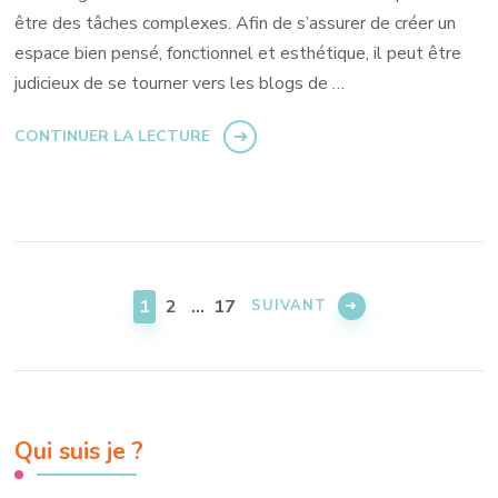
être des tâches complexes. Afin de s’assurer de créer un
espace bien pensé, fonctionnel et esthétique, il peut être
judicieux de se tourner vers les blogs de …
CONTINUER LA LECTURE
Pagination
des
PAGE
PAGE
PAGE
1
2
…
17
SUIVANT
publications
Qui suis je ?