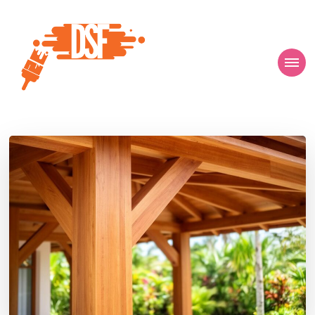
D s f
Ça donne envie de percer