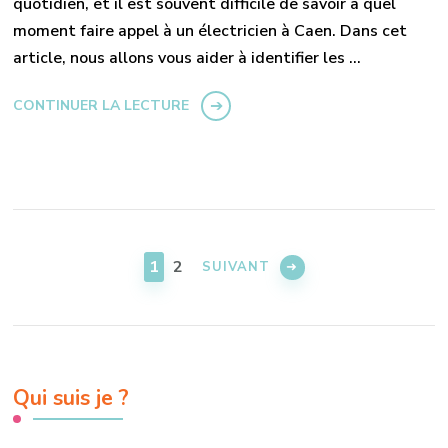
quotidien, et il est souvent difficile de savoir à quel
moment faire appel à un électricien à Caen. Dans cet
article, nous allons vous aider à identifier les …
CONTINUER LA LECTURE
Pagination
des
PAGE
PAGE
1
2
SUIVANT
publications
Qui suis je ?