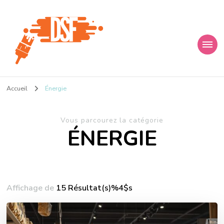
D s f
Ça donne envie de percer
Accueil
Énergie
Vous parcourez la catégorie
ÉNERGIE
Affichage de
15 Résultat(s)%4$s