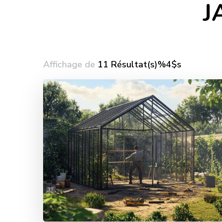
J
Affichage de
11 Résultat(s)%4$s