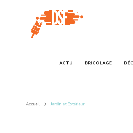
D s f
Ça donne envie de percer
ACTU
BRICOLAGE
DÉC
Accueil
Jardin et Extérieur