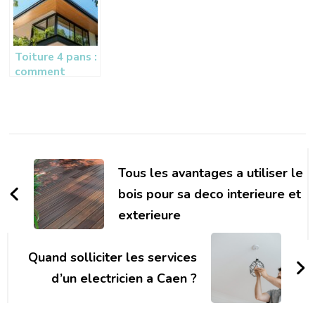
Guide complet
pour restaurer
votre
tranquillité
Toiture 4 pans :
comment
réussir votre
extension de
maison avec ce
type de
Navigation
couverture
d'article
Tous les avantages a utiliser le
bois pour sa deco interieure et
exterieure
Quand solliciter les services
d’un electricien a Caen ?