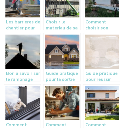
intéressante ?
Les barrieres de
Choisir le
Comment
chantier pour
materiau de sa
choisir son
les entreprises
toiture
entreprise de
ravalement de
facade a
Toulon ?
Bon a savoir sur
Guide pratique
Guide pratique
le ramonage
pour la sortie
pour reussir
des systemes
de toiture VMC
votre projet de
de chauffage
: utilite, prix et
renovation
choix
etape par
d’installation
etape
Comment
Comment
Comment