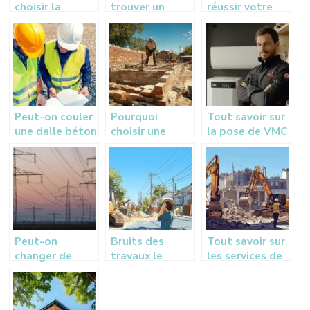
choisir la
trouver un
réussir votre
meilleure
plombier à
projet
isolation par
Vannes pour
d’extension de
l’extérieur ?
vos urgences et
maison à
projets de
Toulouse
rénovation
Peut-on couler
Pourquoi
Tout savoir sur
une dalle béton
choisir une
la pose de VMC
directement
entreprise de
par une
sur la terre ?
maçonnerie
entreprise RGE
qualifiée pour
à Bordeaux
vos projets de
rénovation ?
Peut-on
Bruits des
Tout savoir sur
changer de
travaux le
les services de
fournisseur
dimanche,
démolition à La
d’électricité à
comment les
Rochelle
tout moment ?
faire cesser ?