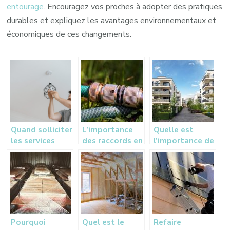
entourage
. Encouragez vos proches à adopter des pratiques
durables et expliquez les avantages environnementaux et
économiques de ces changements.
Quand solliciter
L’importance
Quelle est
les services
des raccords en
l’importance de
d’un electricien
plomberie
l’architecture
a Caen ?
dans une
construction ?
Pourquoi
Quel est le
Refaire