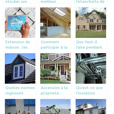
stocker ses
meilleur
l’etancheite de
meubles dans
moment pour
sa toiture: nos
un box de
entamer les
conseils
stockage
travaux
pendant des
d’isolation ?
travaux à votre
domicile ?
Extension de
Comment
Que faut-il
maison : les
participer à la
faire pendant
etapes a
transition
les
respecter
énergétique au
renovations?
quotidien ?
Quelles normes
Accession a la
Qu’est-ce que
regissent
propriete :
l’isolation
l’installation
acheter ou faire
calorifugeage
d’une fenetre
construire ?
et pourquoi
de toit ?
Notre guide
est-elle