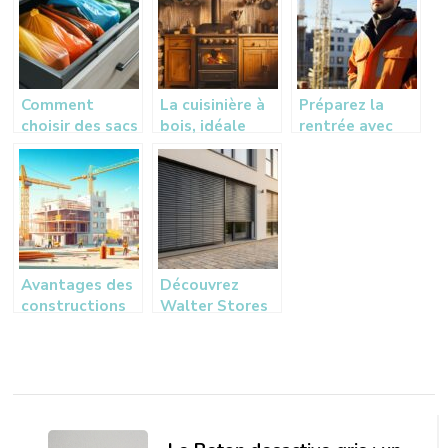
aux normes
et conseils
et matériaux au
d’experts
banc d’essai
Comment
La cuisinière à
Préparez la
choisir des sacs
bois, idéale
rentrée avec
poubelles anti-
pour associer
une softshell
odeurs pour la
tradition et
de travail
cuisine pour
confort
une maison
plus fraiche
Avantages des
Découvrez
constructions
Walter Stores
modulaires sur-
& Volets à
mesure pour les
Kilstett pour
collectivités et
vos besoins en
industries
menuiserie
Navigation
moderne et
tendance