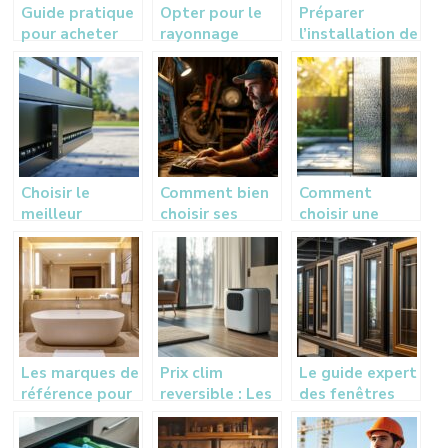
Guide pratique
Opter pour le
Préparer
pour acheter
rayonnage
l’installation de
une camera
cantilever pour
votre pompe à
d’inspection
un stockage
chaleur et
adequate
efficace
climatisation à
La Rochelle
Choisir le
Comment bien
Comment
meilleur
choisir ses
choisir une
moteur de
pièces
porte d’entrée
portail
détachées
vitrée pour
coulissant pour
agricoles en
votre maison :
votre domicile
ligne pour vos
guide de styles
équipements
et matériaux
Les marques de
Prix clim
Le guide expert
référence pour
reversible : Les
des fenêtres
un éclairage de
tendances
Leroy Merlin :
salle de bain
tarifaires 2025
performances