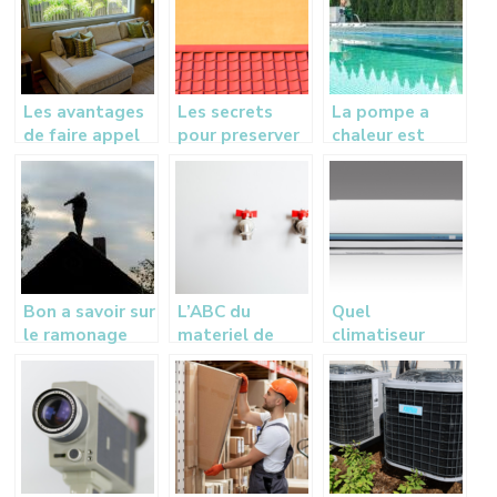
Les avantages
Les secrets
La pompe a
de faire appel
pour preserver
chaleur est
aux services
et maintenir
l’ideale pour
d’une
votre toiture
rechauffer
entreprise de
en excellent
votre piscine
vitrerie
etat
Bon a savoir sur
L’ABC du
Quel
le ramonage
materiel de
climatiseur
des systemes
plomberie :
choisir pour
de chauffage
Guide essentiel
votre maison ?
pour reussir vos
projets