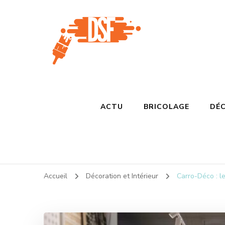
D s f
Ça donne envie de percer
ACTU
BRICOLAGE
DÉC
Accueil
Décoration et Intérieur
Carro-Déco : l