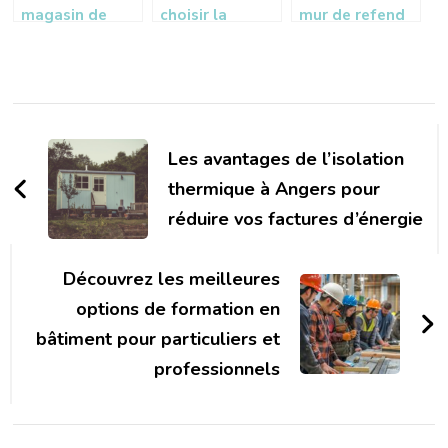
magasin de
choisir la
mur de refend
carrelage
verrière idéale
influence
incontournable
pour votre
l’amenagement
à Saint-André-
intérieur grâce
de votre
de-Cubzac
à un fabricant
espace
Navigation
spécialisé
interieur
d'article
Les avantages de l’isolation
thermique à Angers pour
réduire vos factures d’énergie
Découvrez les meilleures
options de formation en
bâtiment pour particuliers et
professionnels