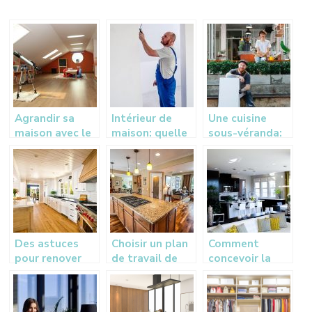
Agrandir sa
Intérieur de
Une cuisine
maison avec le
maison: quelle
sous-véranda:
grenier.
type de
une idée à
peinture pour
exploiter
les différentes
pièces
Des astuces
Choisir un plan
Comment
pour renover
de travail de
concevoir la
une cuisine
cuisine : les
cuisine idéale ?
rustique
essentiels