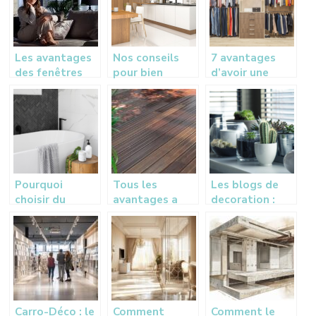
Les avantages
Nos conseils
7 avantages
des fenêtres
pour bien
d’avoir une
panoramiques
choisir votre
piece destinee
carrelage
au dressing
d’interieur
Pourquoi
Tous les
Les blogs de
choisir du
avantages a
decoration :
carrelage pour
utiliser le bois
une source
votre salle de
pour sa deco
d’inspiration
bain ?
interieure et
pour un
exterieure
amenagement
reussi
Carro-Déco : le
Comment
Comment le