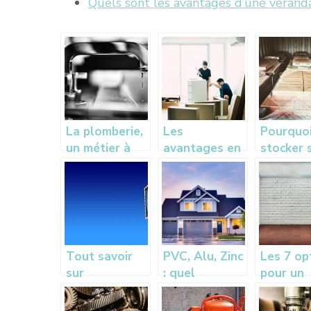
Quels sont les avantages d’une verand
La plomberie,
Les
Pourquo
un métier à
avantages en
stocker 
col bleu qui
faisant le
meubles
prend de
choix de faire
un box d
l’ampleur
appel à un
stockag
déménageur
pendant
travaux 
votre do
Tout savoir
PVC, Alu, Zinc
Les 7 op
?
sur
: quel
pour un
l’installation
materiau pour
revetem
des miroirs de
les gouttieres
de sol d