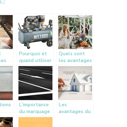
a ?
i
Pourquoi et
Quels sont
ses
quand utiliser
les avantages
 dans
un
d’une veranda
e
compresseur ?
?
e
 des
à
micile
tions
L’importance
Les
du marquage
avantages du
ent
au sol pour
BIM pour les
e
les véhicules
architectes