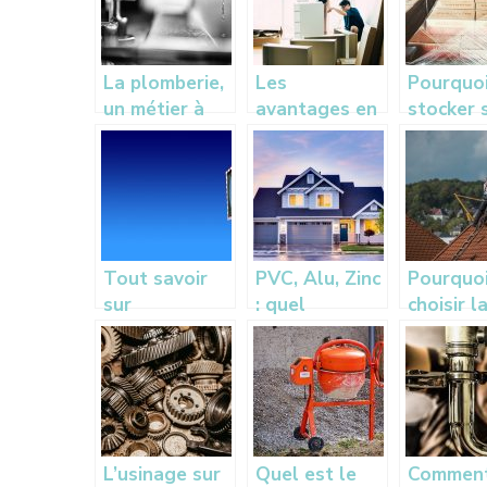
La plomberie,
Les
Pourquo
un métier à
avantages en
stocker 
col bleu qui
faisant le
meubles
prend de
choix de faire
un box d
l’ampleur
appel à un
stockag
déménageur
pendant
travaux 
votre do
Tout savoir
PVC, Alu, Zinc
Pourquo
?
sur
: quel
choisir l
l’installation
materiau pour
solution
des miroirs de
les gouttieres
l’ITE?
circulation
?
L’usinage sur
Quel est le
Comment