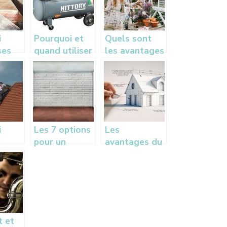
i
Pourquoi et
Quels sont
ses
quand utiliser
les avantages
 dans
un
d’une veranda
e
compresseur ?
?
e
 des
à
micile
i
Les 7 options
Les
a
pour un
avantages du
 de
revetement
BIM pour les
de sol de
architectes
garage
 et