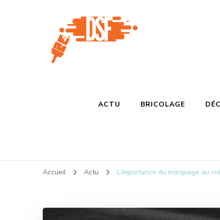
D s f
Ça donne envie de percer
ACTU
BRICOLAGE
DÉC
Accueil
Actu
L’importance du marquage au sol