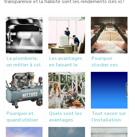
transparence et la fiabilité sont les rendements clés ici !
La plomberie,
Les avantages
Pourquoi
un métier à col
en faisant le
stocker ses
bleu qui prend
choix de faire
meubles dans
de l’ampleur
appel à un
un box de
déménageur
stockage
pendant des
travaux à votre
domicile ?
Pourquoi et
Quels sont les
Tout savoir sur
quand utiliser
avantages
l’installation
un compresseur
d’une veranda ?
des miroirs de
?
circulation