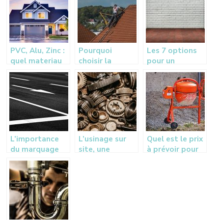
PVC, Alu, Zinc :
Pourquoi
Les 7 options
quel materiau
choisir la
pour un
pour les
solution de
revetement de
gouttieres ?
l’ITE?
sol de garage
L’importance
L’usinage sur
Quel est le prix
du marquage
site, une
à prévoir pour
au sol pour les
solution
du béton au m3
véhicules
pratique pour
?
votre
entreprise