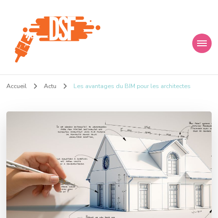
D s f
Ça donne envie de percer
Accueil
Actu
Les avantages du BIM pour les architectes