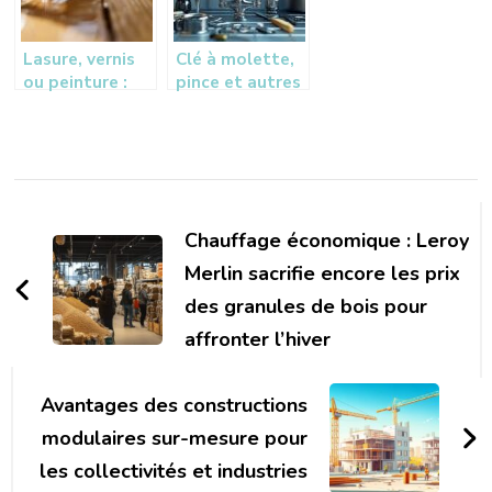
debutant
Lasure, vernis
Clé à molette,
ou peinture :
pince et autres
combien de
outils : tout le
couches de
nécessaire pour
lasure faut-il
démonter un
appliquer pour
robinet de
Navigation
un résultat
cuisine avec
optimal selon
douchette
d'article
Chauffage économique : Leroy
votre projet
Merlin sacrifie encore les prix
des granules de bois pour
affronter l’hiver
Avantages des constructions
modulaires sur-mesure pour
les collectivités et industries