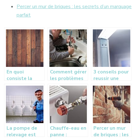
Percer un mur de briques : les secrets d’un marquage
parfait
En quoi
Comment gérer
3 conseils pour
consiste la
les problèmes
reussir une
rénovation d’un
de plomberie ?
pose de placo
parquet en bois
massif?
La pompe de
Chauffe-eau en
Percer un mur
relevage est
panne :
de briques : les