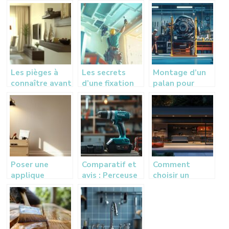
moyen pour
comment le
secrets d’un
rejeter les eaux
reparer ?
marquage
usees
parfait
Les pièges à
Les secrets
Montage d’un
connaître avant
d’une fixation
palan pour
d’installer vos
reussie :
changer un
meubles sans
l’entraxe
moteur de
percer
suspente
voiture :
plafond placo
tutoriel DIY
etape par
etape par
etape
etape
Poser une
Comparatif et
Comment
applique
avis : Perceuse
choisir un
murale avec
à percussion
condensateur
tirette :
sans fil MAKITA
somfy pour
conseils et
DHP482RMJ vs
optimiser vos
astuces pour un
modèles filaires
volets roulants
bricoleur