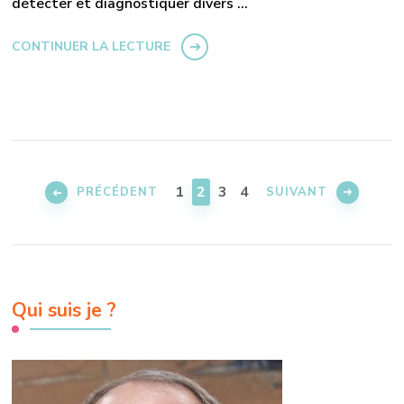
détecter et diagnostiquer divers …
CONTINUER LA LECTURE
Pagination
des
PAGE
PAGE
PAGE
PAGE
1
2
3
4
PRÉCÉDENT
SUIVANT
publications
Qui suis je ?