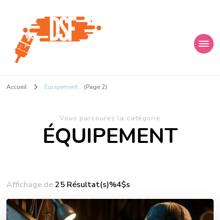
D s f
Ça donne envie de percer
Accueil
Équipement
(Page 2)
Vous parcourez la catégorie
ÉQUIPEMENT
Affichage de
25 Résultat(s)%4$s