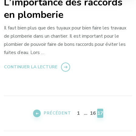
L’importance des raccords
en plomberie
Il faut bien plus que des tuyaux pour bien faire les travaux
de plomberie dans un chantier. Il est important pour le
plombier de pouvoir faire de bons raccords pour éviter les
fuites d’eau. Lors …
CONTINUER LA LECTURE
Pagination
des
PAGE
PAGE
PAGE
1
…
16
17
PRÉCÉDENT
publications