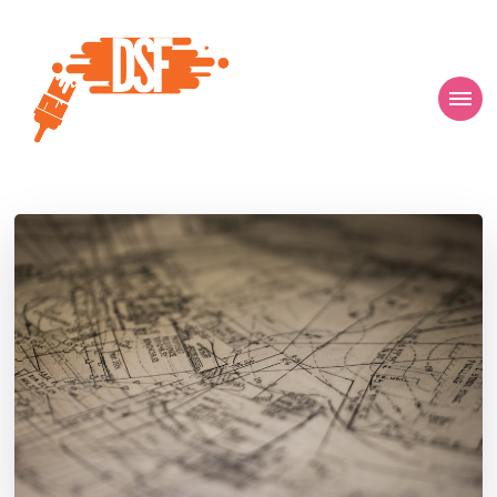
D s f
Ça donne envie de percer