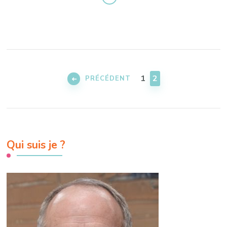
Pagination
des
PAGE
PAGE
1
2
PRÉCÉDENT
publications
Qui suis je ?