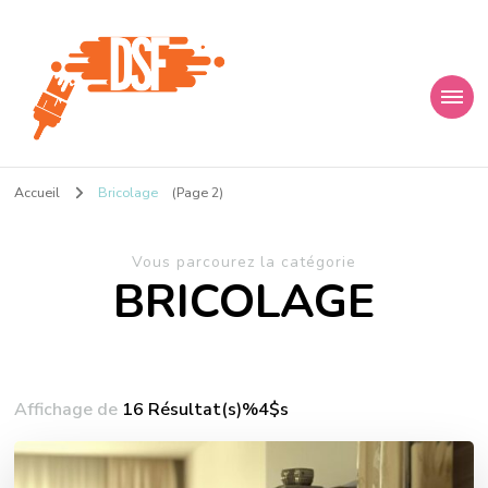
D s f
Ça donne envie de percer
Accueil
Bricolage
(Page 2)
Vous parcourez la catégorie
BRICOLAGE
Affichage de
16 Résultat(s)%4$s